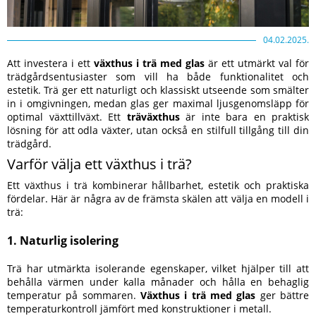
04.02.2025.
Att investera i ett
växthus i trä med glas
är ett utmärkt val för
trädgårdsentusiaster som vill ha både funktionalitet och
estetik. Trä ger ett naturligt och klassiskt utseende som smälter
in i omgivningen, medan glas ger maximal ljusgenomsläpp för
optimal växttillväxt. Ett
träväxthus
är inte bara en praktisk
lösning för att odla växter, utan också en stilfull tillgång till din
trädgård.
Varför välja ett växthus i trä?
Ett växthus i trä kombinerar hållbarhet, estetik och praktiska
fördelar. Här är några av de främsta skälen att välja en modell i
trä:
1. Naturlig isolering
Trä har utmärkta isolerande egenskaper, vilket hjälper till att
behålla värmen under kalla månader och hålla en behaglig
temperatur på sommaren.
Växthus i trä med glas
ger bättre
temperaturkontroll jämfört med konstruktioner i metall.