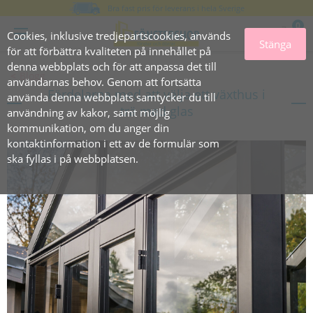
Bra fast pris för leverans i hela Sverige
0
Cookies, inklusive tredjepartscookies, används
Stänga
för att förbättra kvaliteten på innehållet på
denna webbplats och för att anpassa det till
Blogg
användarnas behov. Genom att fortsätta
Fördelarna med att välja ett växthus i
använda denna webbplats samtycker du till
trä med glas
användning av kakor, samt möjlig
kommunikation, om du anger din
kontaktinformation i ett av de formulär som
ska fyllas i på webbplatsen.