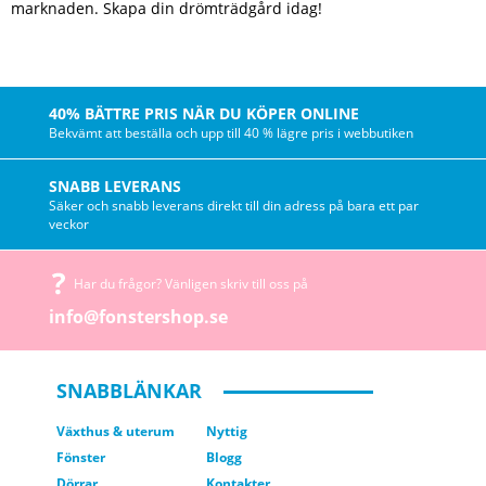
marknaden. Skapa din drömträdgård idag!
40% BÄTTRE PRIS NÄR DU KÖPER ONLINE
Bekvämt att beställa och upp till 40 % lägre pris i webbutiken
SNABB LEVERANS
Säker och snabb leverans direkt till din adress på bara ett par
veckor
Har du frågor? Vänligen skriv till oss på
info@fonstershop.se
SNABBLÄNKAR
Växthus & uterum
Nyttig
Fönster
Blogg
Dörrar
Kontakter