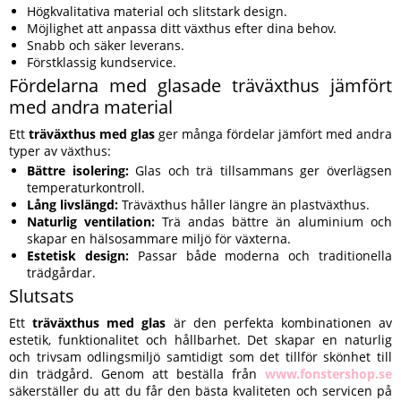
Högkvalitativa material och slitstark design.
Möjlighet att anpassa ditt växthus efter dina behov.
Snabb och säker leverans.
Förstklassig kundservice.
Fördelarna med glasade träväxthus jämfört
med andra material
Ett
träväxthus med glas
ger många fördelar jämfört med andra
typer av växthus:
Bättre isolering:
Glas och trä tillsammans ger överlägsen
temperaturkontroll.
Lång livslängd:
Träväxthus håller längre än plastväxthus.
Naturlig ventilation:
Trä andas bättre än aluminium och
skapar en hälsosammare miljö för växterna.
Estetisk design:
Passar både moderna och traditionella
trädgårdar.
Slutsats
Ett
träväxthus med glas
är den perfekta kombinationen av
estetik, funktionalitet och hållbarhet. Det skapar en naturlig
och trivsam odlingsmiljö samtidigt som det tillför skönhet till
din trädgård. Genom att beställa från
www.fonstershop.se
säkerställer du att du får den bästa kvaliteten och servicen på