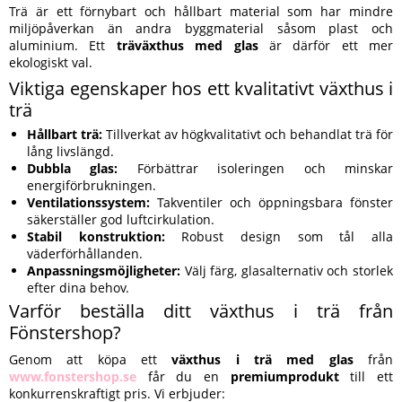
Trä är ett förnybart och hållbart material som har mindre
miljöpåverkan än andra byggmaterial såsom plast och
aluminium. Ett
träväxthus med glas
är därför ett mer
ekologiskt val.
Viktiga egenskaper hos ett kvalitativt växthus i
trä
Hållbart trä:
Tillverkat av högkvalitativt och behandlat trä för
lång livslängd.
Dubbla glas:
Förbättrar isoleringen och minskar
energiförbrukningen.
Ventilationssystem:
Takventiler och öppningsbara fönster
säkerställer god luftcirkulation.
Stabil konstruktion:
Robust design som tål alla
väderförhållanden.
Anpassningsmöjligheter:
Välj färg, glasalternativ och storlek
efter dina behov.
Varför beställa ditt växthus i trä från
Fönstershop?
Genom att köpa ett
växthus i trä med glas
från
www.fonstershop.se
får du en
premiumprodukt
till ett
konkurrenskraftigt pris. Vi erbjuder: