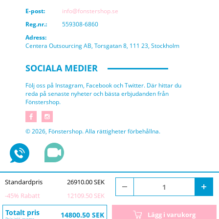
E-post:
info@fonstershop.se
Reg.nr.:
559308-6860
Adress:
Centera Outsourcing AB, Torsgatan 8, 111 23, Stockholm
SOCIALA MEDIER
Följ oss på Instagram, Facebook och Twitter. Där hittar du
reda på senaste nyheter och bästa erbjudanden från
Fönstershop.
© 2026, Fönstershop. Alla rättigheter förbehållna.
Standardpris
26910.00 SEK
-
45
% Rabatt
12109.50 SEK
Totalt pris
14800.50 SEK
Lägg i varukorg