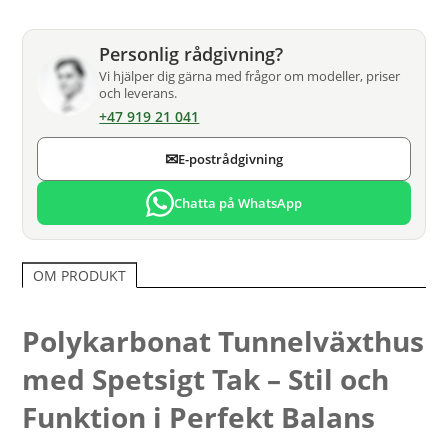
Personlig rådgivning?
Vi hjälper dig gärna med frågor om modeller, priser
och leverans.
+47 919 21 041
✉
E-postrådgivning
Chatta på WhatsApp
OM PRODUKT
Polykarbonat Tunnelväxthus
med Spetsigt Tak – Stil och
Funktion i Perfekt Balans