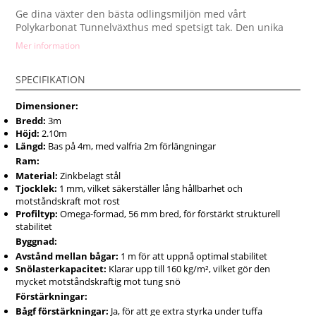
Ge dina växter den bästa odlingsmiljön med vårt
Polykarbonat Tunnelväxthus med spetsigt tak. Den unika
takdesignen kombinerar praktisk funktionalitet med stil,
Mer information
samtidigt som den ger ökat utrymme och förbättrad
ventilation. Perfekt för odling året runt, oavsett
SPECIFIKATION
väderförhållanden.
Innovativ Design för Bättre Prestanda
Dimensioner:
Bredd:
3m
Det spetsiga taket gör inte bara växthuset estetiskt
Höjd:
2.10m
tilltalande utan förbättrar även snö- och vattendräneringen,
Längd:
Bas på 4m, med valfria 2m förlängningar
vilket minskar belastningen på konstruktionen under
Ram:
vintermånaderna. Aluminiumramen i kombination med 4
mm UV-beständiga polykarbonatskivor ger optimalt skydd
Material:
Zinkbelagt stål
Tjocklek:
1 mm, vilket säkerställer lång hållbarhet och
och isolering för dina växter.
motståndskraft mot rost
Fördelar med Polykarbonat Tunnelväxthus
Profiltyp:
Omega-formad, 56 mm bred, för förstärkt strukturell
med Spetsigt Tak
stabilitet
Byggnad:
Den spetsiga designen ger extra takhöjd, vilket skapar en
Avstånd mellan bågar:
1 m för att uppnå optimal stabilitet
luftig och bekväm arbetsmiljö inne i växthuset.
Snölasterkapacitet:
Klarar upp till 160 kg/m², vilket gör den
Polykarbonatpanelerna ger utmärkt ljusfördelning och
mycket motståndskraftig mot tung snö
skyddar dina växter från skadliga UV-strålar, samtidigt som
Förstärkningar:
de bibehåller en jämn temperatur under hela dygnet.
Bågf förstärkningar:
Ja, för att ge extra styrka under tuffa
Tunnelkonstruktionen säkerställer stabilitet även i blåsiga