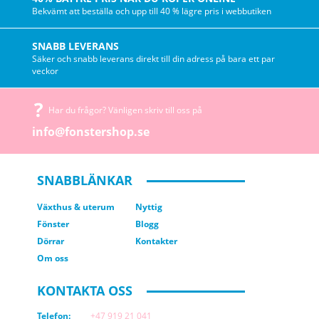
Bekvämt att beställa och upp till 40 % lägre pris i webbutiken
SNABB LEVERANS
Säker och snabb leverans direkt till din adress på bara ett par
veckor
Har du frågor? Vänligen skriv till oss på
info@fonstershop.se
SNABBLÄNKAR
Växthus & uterum
Nyttig
Fönster
Blogg
Dörrar
Kontakter
Om oss
KONTAKTA OSS
Telefon:
+47 919 21 041