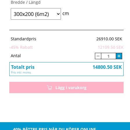
Bredde / Längd
cm
Standardpris
26910.00 SEK
-
45
% Rabatt
12109.50 SEK
Antal
Totalt pris
14800.50 SEK
Pris inkl. moms
Lägg i varukorg
40% BÄTTRE PRIS NÄR DU KÖPER ONLINE