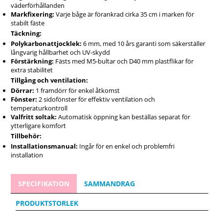
väderförhållanden
förhållanden.
Markfixering:
Varje båge är förankrad cirka 35 cm i marken för
Idealisk Miljö för Odling Året Runt
stabilt fäste
Täckning:
Oavsett om du odlar grönsaker, blommor eller örter ger det
Polykarbonattjocklek:
6 mm, med 10 års garanti som säkerställer
här växthuset perfekta förutsättningar för dina plantor. Den
långvarig hållbarhet och UV-skydd
extra takhöjden förbättrar luftcirkulationen, vilket minskar
Förstärkning:
Fästs med M5-bultar och D40 mm plastflikar för
risken för överhettning under sommaren och kondens
extra stabilitet
under vintern. Den praktiska designen gör det även enkelt
Tillgång och ventilation:
att installera hyllor och tillbehör.
Dörrar:
1 framdörr för enkel åtkomst
Leverans och Garanti
Fönster:
2 sidofönster för effektiv ventilation och
temperaturkontroll
Vi erbjuder snabb leverans över hela Sverige och en 12-årig
Valfritt soltak:
Automatisk öppning kan beställas separat för
garanti som säkerställer att ditt Polykarbonat
ytterligare komfort
Tunnelväxthus med spetsigt tak förblir i toppskick under
Tillbehör:
många år. Vid leverans, kontrollera produkten och
Installationsmanual:
Ingår för en enkel och problemfri
rapportera eventuella skador omedelbart.
installation
Beställ Ditt Växthus Idag
Ta din trädgårdsodling till nästa nivå med ett växthus som
SPECIFIKATION
SAMMANDRAG
kombinerar stil, funktionalitet och hållbarhet.
Klicka på
‘Lägg i varukorgen’ och börja odla med självförtroende
PRODUKTSTORLEK
och komfort redan idag!