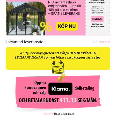
Förväntad leveranstid:
2-5 veckor
Vi erbjuder möjligheten att VÄLJA DEN BEKVÄMASTE
LEVERANSVECKAN, som du hittar i varukorgens sista steg.
Öppna
kundvagnen
delbetaling
och välj
411.13
SEK/MÅN.
*
OCH BETALA ENDAST
*Klicka här
för att lära dig mer.