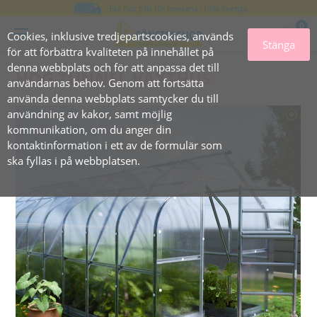
Bra fast pris för leverans i hela Sverige
0
Cookies, inklusive tredjepartscookies, används
Stänga
för att förbättra kvaliteten på innehållet på
denna webbplats och för att anpassa det till
HÖG TUNNEL VÄXTHUS
användarnas behov. Genom att fortsätta
använda denna webbplats samtycker du till
användning av kakor, samt möjlig
kommunikation, om du anger din
kontaktinformation i ett av de formulär som
ska fyllas i på webbplatsen.