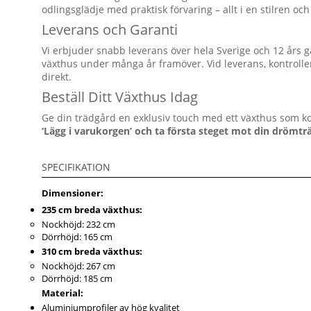
odlingsglädje med praktisk förvaring – allt i en stilren och
Leverans och Garanti
Vi erbjuder snabb leverans över hela Sverige och 12 års ga
växthus under många år framöver. Vid leverans, kontroll
direkt.
Beställ Ditt Växthus Idag
Ge din trädgård en exklusiv touch med ett växthus som k
‘Lägg i varukorgen’ och ta första steget mot din drömtr
SPECIFIKATION
Dimensioner:
235 cm breda växthus:
Nockhöjd: 232 cm
Dörrhöjd: 165 cm
310 cm breda växthus:
Nockhöjd: 267 cm
Dörrhöjd: 185 cm
Material:
Aluminiumprofiler av hög kvalitet