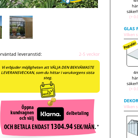
4
hä
(+ 0.
GLAS 
Vilken s
Populär
rväntad leveranstid:
2-5 veckor
Vi erbjuder möjligheten att VÄLJA DEN BEKVÄMASTE
4
LEVERANSVECKAN, som du hittar i varukorgens sista
hä
steg.
(+ 0.
DEKOR
Vilken s
Öppna
kundvagnen
delbetaling
och välj
1304.94
SEK/MÅN.
*
OCH BETALA ENDAST