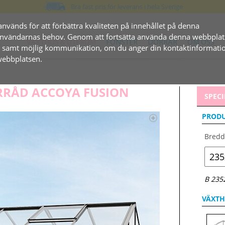
Bra fast pris för leverans i hela Sverige
används för att förbättra kvaliteten på innehållet på denna
l användarnas behov. Genom att fortsätta använda denna webbplat
VÄXTHUS & UTERUM
FÖNSTER
DÖRRAR
OM OSS
, samt möjlig kommunikation, om du anger din kontaktinformatio
 webbplatsen.
RRÅD ACCOYA FUSION
SPECI
PRODU
Bredd
B 2352
VÄXTH