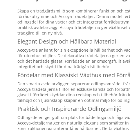
Skapa en trädgårdsmiljö som kombinerar funktion och est
förrådsutrymme och Accoya-trädetaljer. Denna modell erbj
odlingsdel för dina växter och ett integrerat förrådsutrym
praktisk avdelarvägg. Accoya-trädetaljerna ger växthuset e
trädgård till en ny nivå.
Elegant Design och Hållbara Material
Accoya-trä är känt för sin exceptionella hållbarhet och väde
för utomhusmiljöer. De dekorativa trädetaljerna ger en 
och det härdade glaset. Förrådsdelen är omsorgsfullt avs
integritet och skydd för dina trädgårdstillbehör.
Fördelar med Klassiskt Växthus med Förr
Den smarta avdelarväggen separerar odlingsområdet från fö
Accoya-trädetaljerna tillför en exklusiv känsla och förbät
glaset i förrådet skyddar dina redskap och tillbehör frå
takhöjd och ljusinsläpp skapar en optimal miljö för odling
Praktisk och Inspirerande Odlingsmiljö
Odlingsdelen ger gott om plats för både höga och låga väx
Accoya-detaljerna ger en naturlig elegans som smälter i
konstruktionen garanterar lång hållbarhet. Detta växthus 