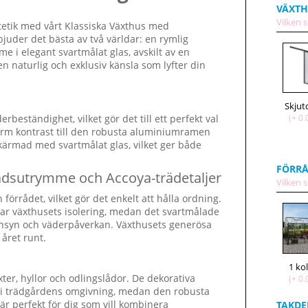
VÄXT
Vilken s
etik med vårt Klassiska Växthus med
uder det bästa av två världar: en rymlig
me i elegant svartmålat glas, avskilt av en
n naturlig och exklusiv känsla som lyfter din
Skjut
rbeständighet, vilket gör det till ett perfekt val
(+ 0.
varm kontrast till den robusta aluminiumramen
kärmad med svartmålat glas, vilket ger både
FÖRRÅ
ådsutrymme och Accoya-trädetaljer
Vilken s
rrådet, vilket gör det enkelt att hålla ordning.
trar växthusets isolering, medan det svartmålade
n insyn och väderpåverkan. Växthusets generösa
 året runt.
1 k
ter, hyllor och odlingslådor. De dekorativa
(+ 0.
n i trädgårdens omgivning, medan den robusta
är perfekt för dig som vill kombinera
TAKDE