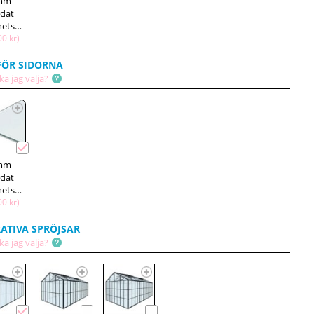
mm
rdat
säkerhetsglas
00 kr)
FÖR SIDORNA
ka jag välja?
mm
rdat
säkerhetsglas
00 kr)
ATIVA SPRÖJSAR
ka jag välja?