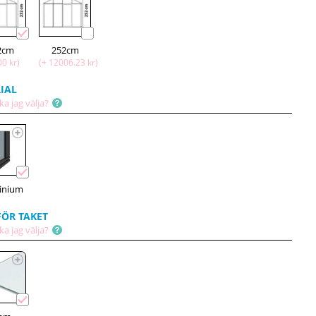
2cm
252cm
00 kr)
(+ 12006.23 kr)
IAL
ka jag välja?
inium
FÖR TAKET
ka jag välja?