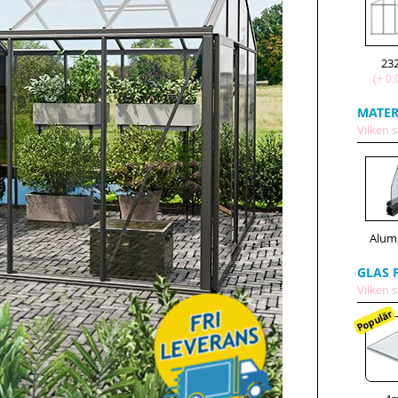
23
(+ 0.
MATER
Vilken s
Alum
GLAS 
Vilken s
Populär