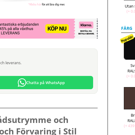
*Klicka här
för att lära dig mer.
Utan 
(+ 0.
FÄRG
Populär
och leverans.
Sv
RAL
(+ 0.
Chatta på WhatsApp
B
rådsutrymme och
RAL
(+ 439
och Förvaring i Stil