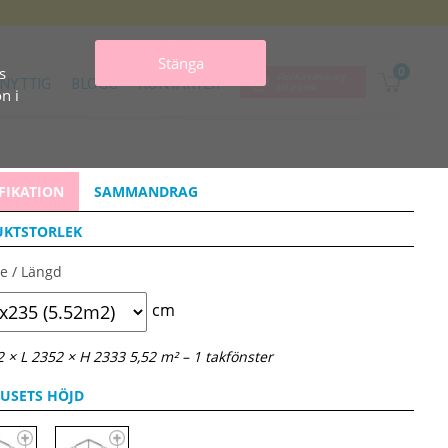
Stänga
0
s
Skicka varukorg
NYTTIG
BLOGG
KONTAKTER
till e‑post
n i
FIKATION
SAMMANDRAG
KTSTORLEK
e / Längd
cm
 × L 2352 × H 2333 5,52 m² – 1 takfönster
USETS HÖJD