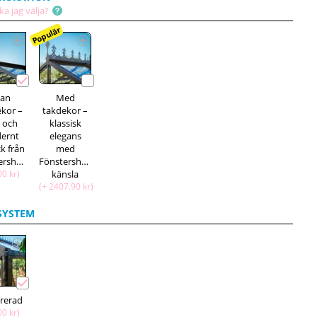
ka jag välja?
Populär
tan
Med
ekor –
takdekor –
t och
klassisk
ernt
elegans
ck från
med
Fönstershop
Fönstershop-
00 kr)
känsla
(+ 2407.90 kr)
SYSTEM
grerad
00 kr)