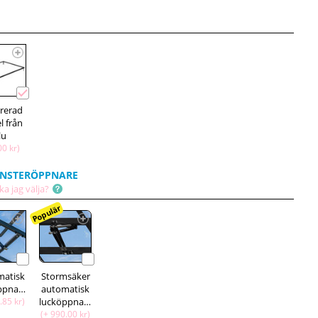
grerad
l från
lu
00 kr)
NSTERÖPPNARE
ka jag välja?
Populär
matisk
Stormsäker
lucköppnare
automatisk
.85 kr)
lucköppnare
(+ 990.00 kr)