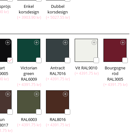
spröjs
Enkel
Dubbel
00 kr)
korsdesign
korsdesign
(+ 3903.90 kr)
(+ 5027.55 kr)
art
Victorian
Antracit
Vit RAL9010
Bourgogne
9005
green
RAL7016
(+ 4391.75 kr)
röd
00 kr)
RAL6009
(+ 4391.75 kr)
RAL3005
(+ 4391.75 kr)
(+ 4391.75 kr)
run
RAL6003
RAL8016
8017
(+ 4391.75 kr)
(+ 4391.75 kr)
1.75 kr)