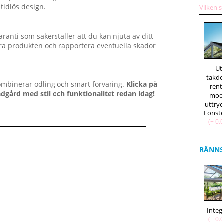
 tidlös design.
Vilken s
ranti som säkerställer att du kan njuta av ditt
era produkten och rapportera eventuella skador
U
takd
ombinerar odling och smart förvaring.
Klicka på
ren
ädgård med stil och funktionalitet redan idag!
mod
uttry
(+ 0.
RÄNN
Inte
(+ 0.