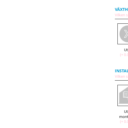
VÄXTH
Vilken s
U
(+ 0.
INSTA
Vilken s
U
mont
(+ 0.