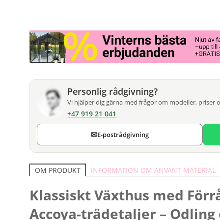
Personlig rådgivning?
Vi hjälper dig gärna med frågor om modeller, priser 
+47 919 21 041
✉
E-postrådgivning
INFORMATION OM ANVÄNT MATERIAL
OM PRODUKT
Klassiskt Växthus med För
Accoya-trädetaljer – Odling 