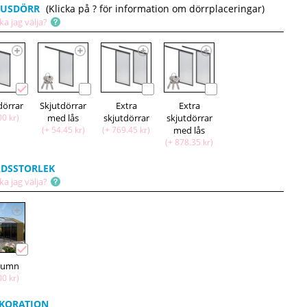
HUSDÖRR
(Klicka på ? för information om dörrplaceringar)
ka jag välja?
dörrar
Skjutdörrar
Extra
Extra
00 kr)
med lås
skjutdörrar
skjutdörrar
(+ 54.45 kr)
(+ 769.45 kr)
med lås
(+ 878.35 kr)
DSSTORLEK
ka jag välja?
olumn
00 kr)
KORATION