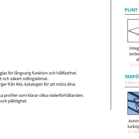
PLINT
Inte
socke
a
(+ 0.
las för långvarig funktion och hållfasthet.
TAKFÖ
t och säkert odlingsklimat.
Vilken s
färger från RAL-katalogen för att möta dina
a profiler som klarar olika väderförhållanden.
och pålitlighet.
Auto
(+ 531