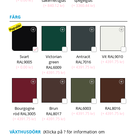
(+ 0.00 kr)
säkerhetsglas
spegelglas
(+ 840.12 kr)
(+ 3360.44 kr)
FÄRG
Populär
Svart
Victorian
Antracit
Vit RAL9010
RAL9005
green
RAL7016
(+ 4391.75 kr)
(+ 0.00 kr)
RAL6009
(+ 4391.75 kr)
(+ 4391.75 kr)
Bourgogne
Brun
RAL6003
RAL8016
röd RAL3005
RAL8017
(+ 4391.75 kr)
(+ 4391.75 kr)
(+ 4391.75 kr)
(+ 4391.75 kr)
VÄXTHUSDÖRR
(Klicka på ? för information om