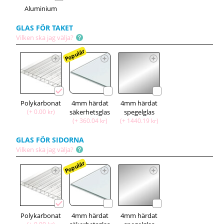
Aluminium
GLAS FÖR TAKET
Vilken ska jag välja?
Populär
Polykarbonat
4mm härdat
4mm härdat
(+ 0.00 kr)
säkerhetsglas
spegelglas
(+ 360.04 kr)
(+ 1440.19 kr)
GLAS FÖR SIDORNA
Vilken ska jag välja?
Populär
Polykarbonat
4mm härdat
4mm härdat