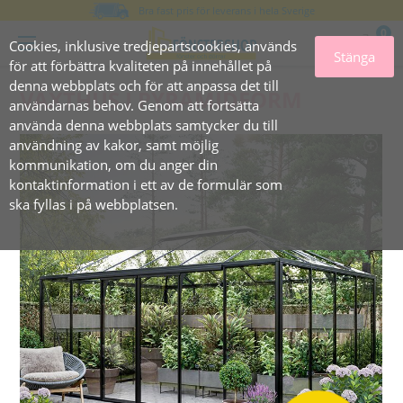
Bra fast pris för leverans i hela Sverige
0
Cookies, inklusive tredjepartscookies, används
Stänga
för att förbättra kvaliteten på innehållet på
denna webbplats och för att anpassa det till
VÄXTHUS I PYRAMIDFORM
användarnas behov. Genom att fortsätta
använda denna webbplats samtycker du till
användning av kakor, samt möjlig
kommunikation, om du anger din
kontaktinformation i ett av de formulär som
ska fyllas i på webbplatsen.