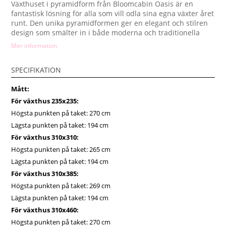
Växthuset i pyramidform från Bloomcabin Oasis är en
fantastisk lösning för alla som vill odla sina egna växter året
runt. Den unika pyramidformen ger en elegant och stilren
design som smälter in i både moderna och traditionella
trädgårdar. Oavsett om du är en nybörjare eller en erfaren
Mer information
trädgårdsmästare, kommer detta växthus ge dig möjlighet
att skapa den perfekta växtmiljön.
SPECIFIKATION
Växthuset är byggt för att vara både funktionellt och
hållbart. Med sin starka konstruktion tål det alla typer av
Mått:
väderförhållanden och ger en stabil och säker miljö för dina
För växthus 235x235:
växter. Den pyramidformade designen gör att solens strålar
reflekteras effektivt in i växthuset, vilket skapar ett optimalt
Högsta punkten på taket: 270 cm
ljusklimat för alla typer av växter, från blommor till
Lägsta punkten på taket: 194 cm
grönsaker.
För växthus 310x310:
Materialet som används för växthuset är av högsta kvalitet,
Högsta punkten på taket: 265 cm
vilket gör det både hållbart och väderbeständigt. Det
Lägsta punkten på taket: 194 cm
skyddar dina växter från vind, regn och snö, samtidigt som
det släpper in tillräckligt med ljus för att främja växttillväxt.
För växthus 310x385:
Takket vara den smarta konstruktionen, får du ett utrymme
Högsta punkten på taket: 269 cm
där du kan odla året runt, oavsett klimat eller
Lägsta punkten på taket: 194 cm
väderförhållanden.
För växthus 310x460:
Detta växthus erbjuder också utmärkt luftcirkulation, vilket
Högsta punkten på taket: 270 cm
är viktigt för att undvika överhettning och fuktproblem.