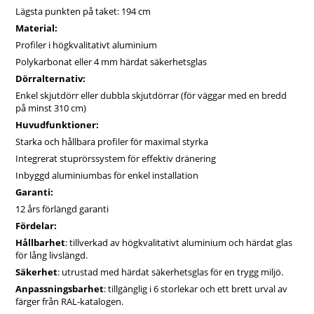
Genom att använda de senaste teknologierna och
Lägsta punkten på taket: 194 cm
materialen i produktionen har Bloomcabin Oasis säkerställt
Material:
att växthuset både är energieffektivt och hållbart. Du kan
Profiler i högkvalitativt aluminium
känna dig trygg i vetskapen om att ditt växthus inte bara
Polykarbonat eller 4 mm härdat säkerhetsglas
ger dina växter en fantastisk plats att växa, utan också
hjälper till att bevara miljön.
Dörralternativ:
Med växthuset från Bloomcabin Oasis får du också den
Enkel skjutdörr eller dubbla skjutdörrar (för väggar med en bredd
flexibilitet du behöver för att skapa din egen trädgårdsoas.
på minst 310 cm)
Den pyramidformade designen ger gott om utrymme, och
Huvudfunktioner:
du kan anpassa inredningen efter dina behov. Oavsett om
Starka och hållbara profiler för maximal styrka
du vill odla grönsaker, blommor eller skapa en
Integrerat stuprörssystem för effektiv dränering
vinterträdgård, kommer detta växthus att vara en fantastisk
tillgång för din trädgård.
Inbyggd aluminiumbas för enkel installation
Förbeställ ditt växthus idag och ta första steget mot att
Garanti:
skapa din drömträdgård!
12 års förlängd garanti
Fördelar:
Hållbarhet
: tillverkad av högkvalitativt aluminium och härdat glas
för lång livslängd.
Säkerhet
: utrustad med härdat säkerhetsglas för en trygg miljö.
Anpassningsbarhet
: tillgänglig i 6 storlekar och ett brett urval av
färger från RAL-katalogen.