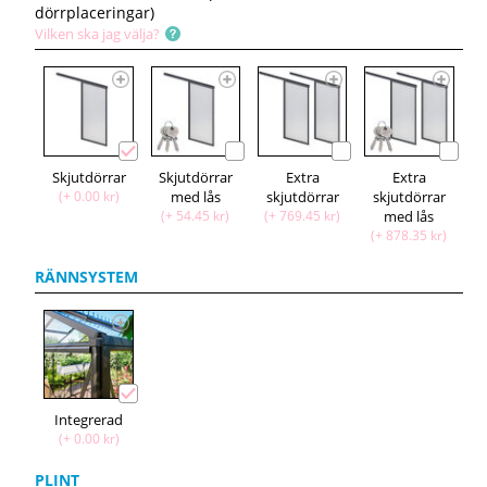
dörrplaceringar)
Vilken ska jag välja?
Skjutdörrar
Skjutdörrar
Extra
Extra
(+ 0.00 kr)
med lås
skjutdörrar
skjutdörrar
(+ 54.45 kr)
(+ 769.45 kr)
med lås
(+ 878.35 kr)
RÄNNSYSTEM
Integrerad
(+ 0.00 kr)
PLINT