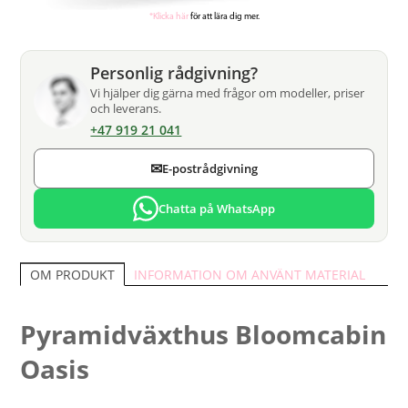
*Klicka här
för att lära dig mer.
Personlig rådgivning?
Vi hjälper dig gärna med frågor om modeller, priser
och leverans.
+47 919 21 041
✉
E-postrådgivning
Chatta på WhatsApp
INFORMATION OM ANVÄNT MATERIAL
OM PRODUKT
Pyramidväxthus Bloomcabin
Oasis