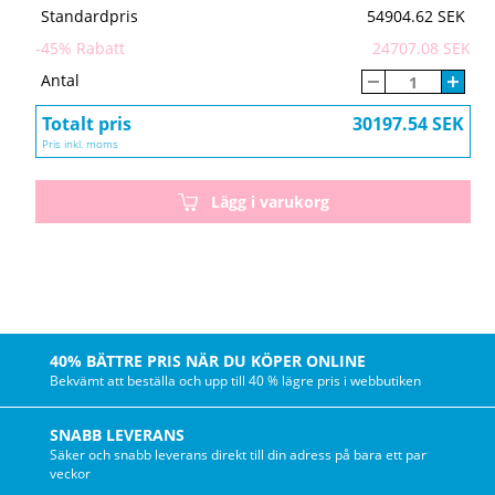
Standardpris
54904.62 SEK
-
45
% Rabatt
24707.08 SEK
Antal
Totalt pris
30197.54 SEK
Pris inkl. moms
Lägg i varukorg
40% BÄTTRE PRIS NÄR DU KÖPER ONLINE
Bekvämt att beställa och upp till 40 % lägre pris i webbutiken
SNABB LEVERANS
Säker och snabb leverans direkt till din adress på bara ett par
veckor