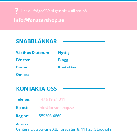
Har du frågor? Vänligen skriv till oss på
info@fonstershop.se
SNABBLÄNKAR
Växthus & uterum
Nyttig
Fönster
Blogg
Dörrar
Kontakter
Om oss
KONTAKTA OSS
Telefon:
+47 919 21 041
E-post:
info@fonstershop.se
Reg.nr.:
559308-6860
Adress:
Centera Outsourcing AB, Torsgatan 8, 111 23, Stockholm