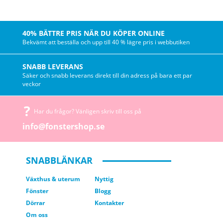
40% BÄTTRE PRIS NÄR DU KÖPER ONLINE
Bekvämt att beställa och upp till 40 % lägre pris i webbutiken
SNABB LEVERANS
Säker och snabb leverans direkt till din adress på bara ett par
veckor
Har du frågor? Vänligen skriv till oss på
info@fonstershop.se
SNABBLÄNKAR
Växthus & uterum
Nyttig
Fönster
Blogg
Dörrar
Kontakter
Om oss