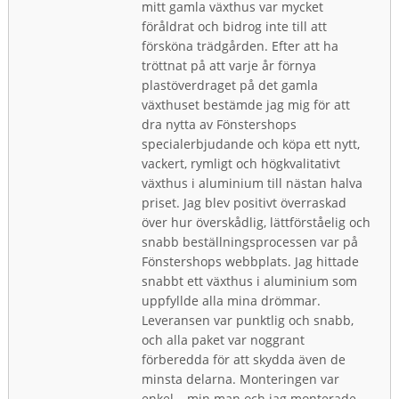
mitt gamla växthus var mycket
föråldrat och bidrog inte till att
försköna trädgården. Efter att ha
tröttnat på att varje år förnya
plastöverdraget på det gamla
växthuset bestämde jag mig för att
dra nytta av Fönstershops
specialerbjudande och köpa ett nytt,
vackert, rymligt och högkvalitativt
växthus i aluminium till nästan halva
priset. Jag blev positivt överraskad
över hur överskådlig, lättförståelig och
snabb beställningsprocessen var på
Fönstershops webbplats. Jag hittade
snabbt ett växthus i aluminium som
uppfyllde alla mina drömmar.
Leveransen var punktlig och snabb,
och alla paket var noggrant
förberedda för att skydda även de
minsta delarna. Monteringen var
enkel – min man och jag monterade