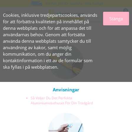
Bra fast pris för leverans i hela Sverige
0
Cookies, inklusive tredjepartscookies, används
Stänga
för att förbättra kvaliteten på innehållet på
denna webbplats och för att anpassa det till
användarnas behov. Genom att fortsätta
använda denna webbplats samtycker du till
användning av kakor, samt möjlig
kommunikation, om du anger din
kontaktinformation i ett av de formulär som
ska fyllas i på webbplatsen.
Anvisningar
Så Väljer Du Det Perfekta
Aluminiumväxthuset För Din Trädgård